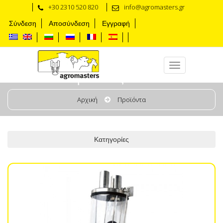
+30 2310 520 820
info@agromasters.gr
Σύνδεση
Αποσύνδεση
Εγγραφή
Συμπιεστές Κενού
Αρχική
Προϊόντα
Κατηγορίες