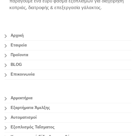
παράγουμε ένα ευρύ φάσμα εξοπλισμών για διαχείρηση
κοπριάς, διατροφής & επεξεργασία γάλακτος.
Αρχική
Εταιρεία
Προϊοντα
BLOG
Επικοινωνία
Αρμεκτήρια
Εξαρτήματα Άμελξης
Αυτοματισμοί
Εξοπλισμός Ταΐσματος