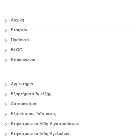
Αρχική
Εταιρεία
Προϊοντα
BLOG
Επικοινωνία
Αρμεκτήρια
Εξαρτήματα Άμελξης
Αυτοματισμοί
Εξοπλισμός Ταΐσματος
Κτηνοτροφικά Είδη Αιγοπροβάτων
Κτηνοτροφικά Είδη Αγελάδων