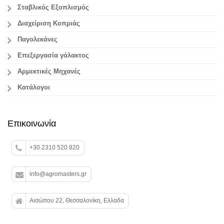
Σταβλικός Εξοπλισμός
Διαχείριση Κοπριάς
Παγολεκάνες
Επεξεργασία γάλακτος
Aρμεκτικές Μηχανές
Κατάλογοι
Επικοινωνία
+30 2310 520 820
info@agromasters.gr
Αισώπου 22, Θεσσαλονίκη, Ελλαδα