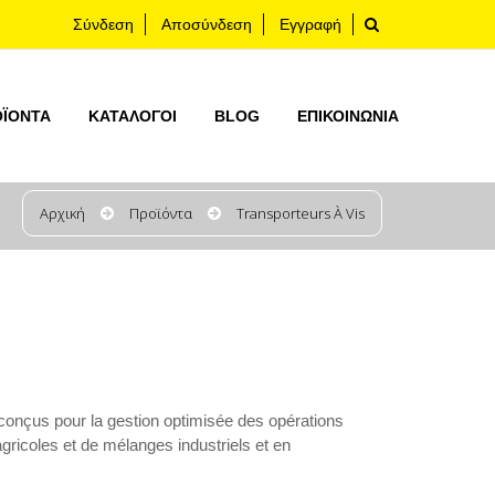
Σύνδεση
Αποσύνδεση
Εγγραφή
ΟΪΟΝΤΑ
ΚΑΤΆΛΟΓΟΙ
BLOG
ΕΠΙΚΟΙΝΩΝΊΑ
Αρχική
Προϊόντα
Transporteurs À Vis
onçus pour la gestion optimisée des opérations
agricoles et de mélanges industriels et en