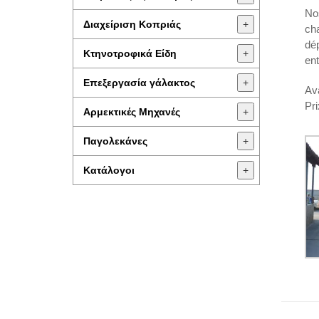
Nos
Διαχείριση Κοπριάς
+
cha
dép
Κτηνοτροφικά Είδη
+
ent
Επεξεργασία γάλακτος
+
Ava
Pri
Aρμεκτικές Μηχανές
+
Παγολεκάνες
+
Κατάλογοι
+