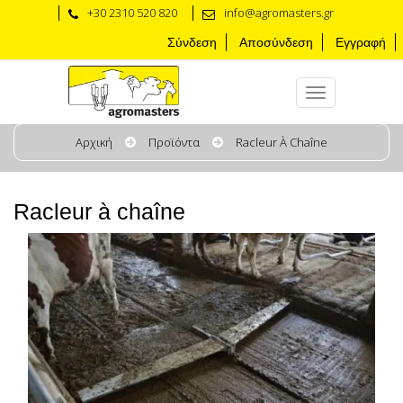
+30 2310 520 820
info@agromasters.gr
Σύνδεση
Αποσύνδεση
Εγγραφή
Αρχική
Προϊόντα
Racleur À Chaîne
Racleur à chaîne