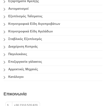
Εξαρτήματα Άμελξης
Αυτοματισμοί
Εξοπλισμός Ταΐσματος
Κτηνοτροφικά Είδη Αιγοπροβάτων
Κτηνοτροφικά Είδη Αγελάδων
Σταβλικός Εξοπλισμός
Διαχείριση Κοπριάς
Παγολεκάνες
Επεξεργασία γάλακτος
Aρμεκτικές Μηχανές
Κατάλογοι
Επικοινωνία
+30 2310 520 820