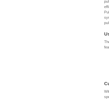
pul
eff
Pul
syn
pu
Us
The
fea
Cu
Wit
spe