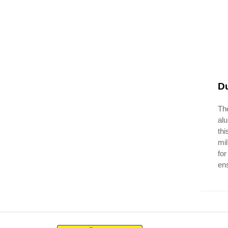
Du
The
alu
thi
mil
for
ens