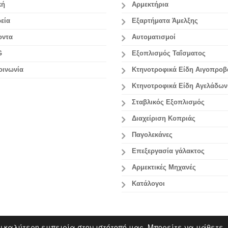
κή
Αρμεκτήρια
εία
Εξαρτήματα Άμελξης
οντα
Αυτοματισμοί
G
Εξοπλισμός Ταΐσματος
οινωνία
Κτηνοτροφικά Είδη Αιγοπρο
Κτηνοτροφικά Είδη Αγελάδων
Σταβλικός Εξοπλισμός
Διαχείριση Κοπριάς
Παγολεκάνες
Επεξεργασία γάλακτος
Aρμεκτικές Μηχανές
Κατάλογοι
ν καλύτερη εμπειρία στον ιστότοπό μας. Μπορείτε να μάθετε