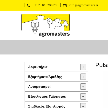
+30 2310 520 820
info@agromasters.gr
Puls
Αρμεκτήρια
+
Εξαρτήματα Άμελξης
+
Αυτοματισμοί
+
Εξοπλισμός Ταΐσματος
+
Σταβλικός Εξοπλισμός
+