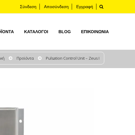
Σύνδεση
Αποσύνδεση
Εγγραφή
ΟΪΟΝΤΑ
ΚΑΤΆΛΟΓΟΙ
BLOG
ΕΠΙΚΟΙΝΩΝΊΑ
ική
Προϊόντα
Pulsation Control Unit – Zeus I