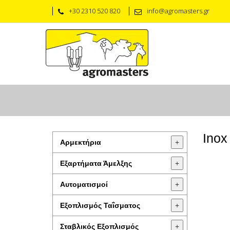
+30 2310 520 820
info@agromasters.gr
Inox
Αρμεκτήρια
+
Εξαρτήματα Άμελξης
+
Αυτοματισμοί
+
Εξοπλισμός Ταΐσματος
+
Σταβλικός Εξοπλισμός
+