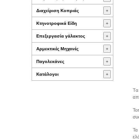
Διαχείριση Κοπριάς
+
Κτηνοτροφικά Είδη
+
Επεξεργασία γάλακτος
+
Aρμεκτικές Μηχανές
+
Παγολεκάνες
+
Κατάλογοι
+
Tα
απ
Το
συ
Τα
ελ