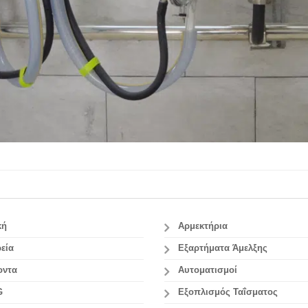
κή
Αρμεκτήρια
εία
Εξαρτήματα Άμελξης
οντα
Αυτοματισμοί
G
Εξοπλισμός Ταΐσματος