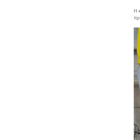
Η 
πρ