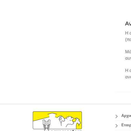
Αν
Η 
(π
Μό
αυ
Η 
αν
Αρχι
Εταιρ