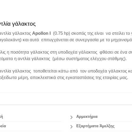
τλία γάλακτος
αντλία γάλακτος
Apollon Ι
(0.75 hp) σκοπός της είναι να στείλει 
αγολεκάνη) και αυτό επιτυγχάνεται σε συνεργασία με το μηχανισμό
λις η ποσότητα γάλακτος στη υποδοχέα γάλακτος φθάσει σε ένα συ
τόματα η αντλία γάλακτος (μέσω συστήματος ελέγχου στάθμης).
αντλία γάλακτος τοποθετείται κάτω από τον υποδοχέα γάλακτος κα
οξείδωτα μέρη, αποκλειστικά στις εγκαταστάσεις της εταιρίας μας.
κή
Αρμεκτήρια
εία
Εξαρτήματα Άμελξης