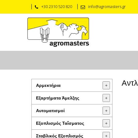
+30 2310 520 820
info@agromasters.gr
Αντλ
Αρμεκτήρια
+
Εξαρτήματα Άμελξης
+
Αυτοματισμοί
+
Εξοπλισμός Ταΐσματος
+
Σταβλικός Εξοπλισμός
+