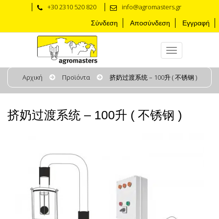
+30 2310 520 820
info@agromasters.gr
Σύνδεση
Αποσύνδεση
Εγγραφή
Αρχική
Προϊόντα
挤奶过渡系统 – 100升 ( 不锈钢 )
挤奶过渡系统 – 100升 ( 不锈钢 )