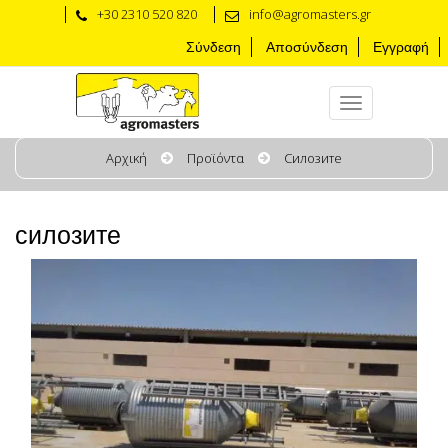
+30 2310 520 820
info@agromasters.gr
Σύνδεση
Αποσύνδεση
Εγγραφή
Αρχική
Προϊόντα
Силозите
силозите