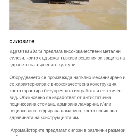
силозите
agromasters
предлага висококачествени метални
силози, които съдържат гъвкави решения за защита на
здравето на зърнените култури.
Оборудването се произвежда напълно механизирано и
се характеризира с висококачествена конструкция,
което гарантира безупречната им работа и естетичен
вид. Обикновено се изработват от антистатична
поцинкована стомана, армирана ламарина и/или
поцинкована гофрирана ламарина, което повишава
здравината на конструкцията им.
.Агромайсторите предлагат силози в различни размери