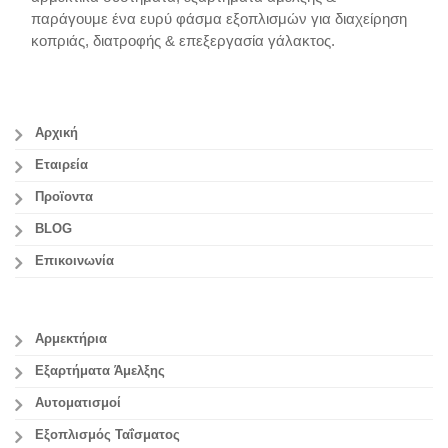
παράγουμε ένα ευρύ φάσμα εξοπλισμών για διαχείρηση
κοπριάς, διατροφής & επεξεργασία γάλακτος.
Αρχική
Εταιρεία
Προϊοντα
BLOG
Επικοινωνία
Αρμεκτήρια
Εξαρτήματα Άμελξης
Αυτοματισμοί
Εξοπλισμός Ταΐσματος