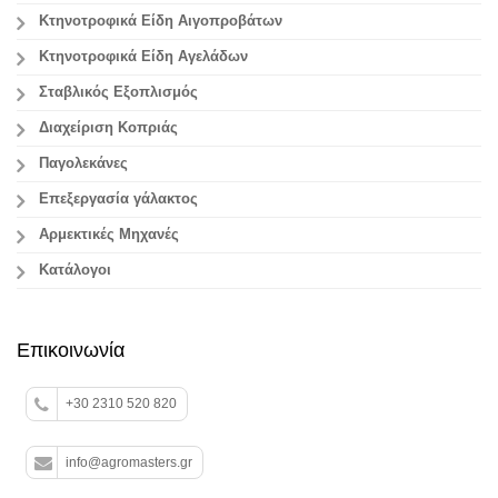
Κτηνοτροφικά Είδη Αιγοπροβάτων
Κτηνοτροφικά Είδη Αγελάδων
Σταβλικός Εξοπλισμός
Διαχείριση Κοπριάς
Παγολεκάνες
Επεξεργασία γάλακτος
Aρμεκτικές Μηχανές
Κατάλογοι
Επικοινωνία
+30 2310 520 820
info@agromasters.gr