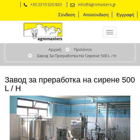
+30 2310 520 820
info@agromasters.gr
Σύνδεση
Αποσύνδεση
Εγγραφή
Αρχική
Προϊόντα
Завод За Преработка На Сирене 500 L / H
Завод за преработка на сирене 500
L / H