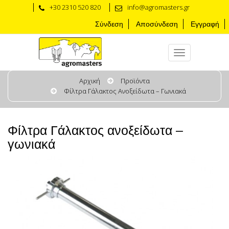
+30 2310 520 820
info@agromasters.gr
Σύνδεση
Αποσύνδεση
Εγγραφή
Αρχική
Προϊόντα
Φίλτρα Γάλακτος Ανοξείδωτα – Γωνιακά
Φίλτρα Γάλακτος ανοξείδωτα –
γωνιακά