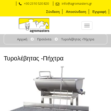
+30 2310 520 820
info@agromasters.gr
Σύνδεση
Αποσύνδεση
Εγγραφή
Αρχική
Προϊόντα
Τυρολέβητας -Πήχτρα
Τυρολέβητας -Πήχτρα