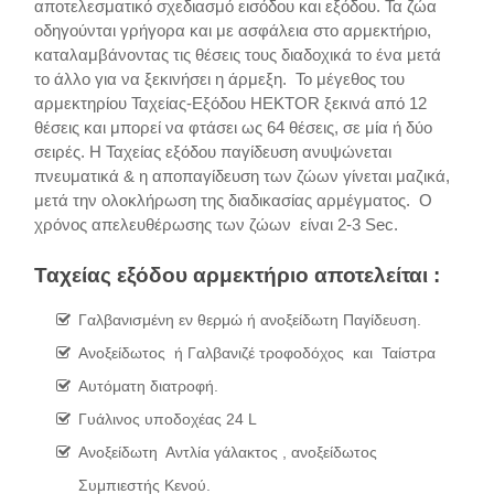
αποτελεσματικό σχεδιασμό εισόδου και εξόδου. Τα ζώα
οδηγούνται γρήγορα και με ασφάλεια στο αρμεκτήριο,
καταλαμβάνοντας τις θέσεις τους διαδοχικά το ένα μετά
το άλλο για να ξεκινήσει η άρμεξη. Το μέγεθος του
αρμεκτηρίου Ταχείας-Εξόδου HEKTOR ξεκινά από 12
θέσεις και μπορεί να φτάσει ως 64 θέσεις, σε μία ή δύο
σειρές. H Ταχείας εξόδου παγίδευση ανυψώνεται
πνευματικά & η αποπαγίδευση των ζώων γίνεται μαζικά,
μετά την ολοκλήρωση της διαδικασίας αρμέγματος. Ο
χρόνος απελευθέρωσης των ζώων είναι 2-3 Sec.
Ταχείας εξόδου αρμεκτήριο αποτελείται
:
Γαλβανισμένη εν θερμώ ή ανοξείδωτη Παγίδευση.
Ανοξείδωτος ή Γαλβανιζέ τροφοδόχος και Ταίστρα
Αυτόματη διατροφή.
Γυάλινος υποδοχέας 24 L
Ανοξείδωτη Αντλία γάλακτος , ανοξείδωτος
Συμπιεστής Κενού.