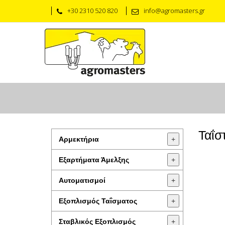
+30 2310 520 820
info@agromasters.gr
Ταΐσ
Αρμεκτήρια
+
Εξαρτήματα Άμελξης
+
Αυτοματισμοί
+
Εξοπλισμός Ταΐσματος
+
Σταβλικός Εξοπλισμός
+