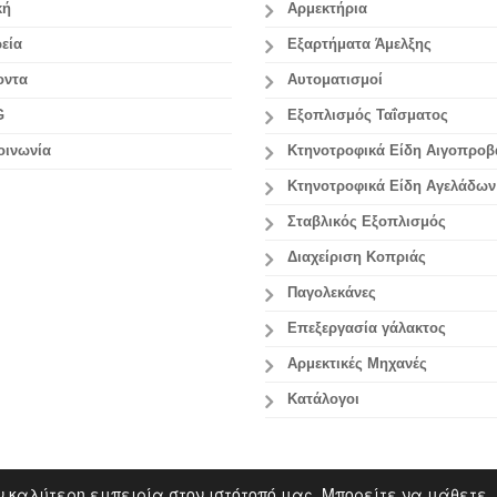
κή
Αρμεκτήρια
εία
Εξαρτήματα Άμελξης
οντα
Αυτοματισμοί
G
Εξοπλισμός Ταΐσματος
οινωνία
Κτηνοτροφικά Είδη Αιγοπρο
Κτηνοτροφικά Είδη Αγελάδων
Σταβλικός Εξοπλισμός
Διαχείριση Κοπριάς
Παγολεκάνες
Επεξεργασία γάλακτος
Aρμεκτικές Μηχανές
Κατάλογοι
ν καλύτερη εμπειρία στον ιστότοπό μας. Μπορείτε να μάθετε