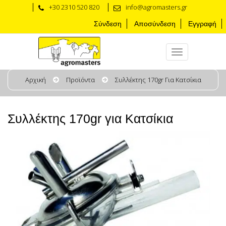
+30 2310 520 820
info@agromasters.gr
Σύνδεση
Αποσύνδεση
Εγγραφή
Αρχική
Προϊόντα
Συλλέκτης 170gr Για Κατσίκια
Συλλέκτης 170gr για Κατσίκια