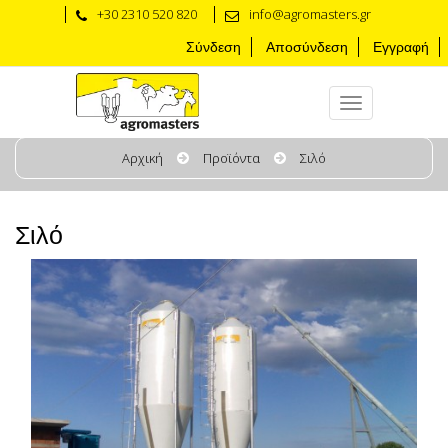
+30 2310 520 820
info@agromasters.gr
Σύνδεση
Αποσύνδεση
Εγγραφή
Αρχική
Προϊόντα
Σιλό
Σιλό