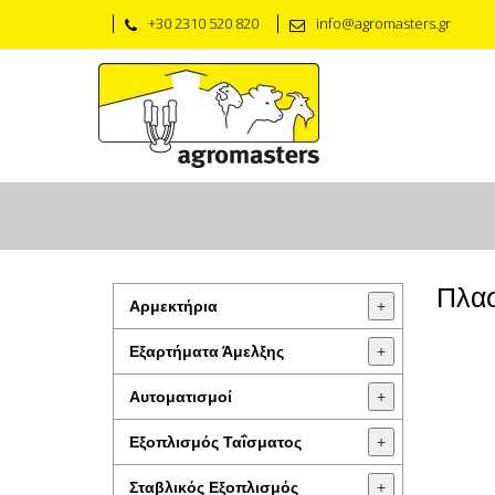
+30 2310 520 820
info@agromasters.gr
Πλα
Αρμεκτήρια
+
Εξαρτήματα Άμελξης
+
Αυτοματισμοί
+
Εξοπλισμός Ταΐσματος
+
Σταβλικός Εξοπλισμός
+