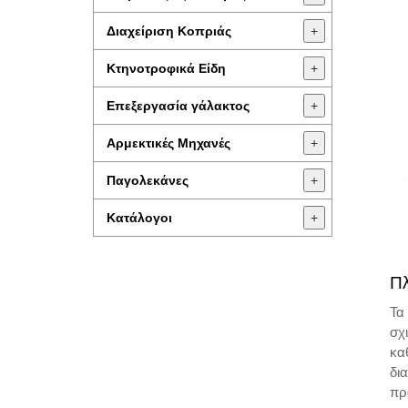
Διαχείριση Κοπριάς
+
Κτηνοτροφικά Είδη
+
Επεξεργασία γάλακτος
+
Aρμεκτικές Μηχανές
+
Παγολεκάνες
+
Κατάλογοι
+
Πλ
Τα
σχ
κα
δι
πρ