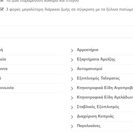
Τα ζώα παραμένουν καθαρά και στεγνά
3 φορές μεγαλύτερη διάρκεια ζωής σε σύγκριση με τα ξύλινα πατώμ
κή
Αρμεκτήρια
εία
Εξαρτήματα Άμελξης
οντα
Αυτοματισμοί
G
Εξοπλισμός Ταΐσματος
οινωνία
Κτηνοτροφικά Είδη Αιγοπρο
Κτηνοτροφικά Είδη Αγελάδων
Σταβλικός Εξοπλισμός
Διαχείριση Κοπριάς
Παγολεκάνες