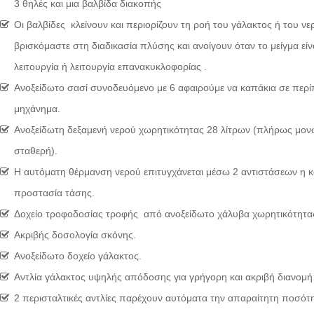
3 θηλές και μια βαλβίδα διακοπής
Οι βαλβίδες κλείνουν και περιορίζουν τη ροή του γάλακτος ή του νε
βρισκόμαστε στη διαδικασία πλύσης και ανοίγουν όταν το μείγμα είνα
λειτουργία ή λειτουργία επανακυκλοφορίας .
Ανοξείδωτο σασί συνοδευόμενο με 6 αφαιρούμε να καπάκια σε περί
μηχάνημα.
Ανοξείδωτη δεξαμενή νερού χωρητικότητας 28 λίτρων (πλήρως μονω
σταθερή).
Η αυτόματη θέρμανση νερού επιτυγχάνεται μέσω 2 αντιστάσεων η κα
προστασία τάσης.
Δοχείο τροφοδοσίας τροφής από ανοξείδωτο χάλυβα χωρητικότητας
Ακριβής δοσολογία σκόνης.
Ανοξείδωτο δοχείο γάλακτος.
Αντλία γάλακτος υψηλής απόδοσης για γρήγορη και ακριβή διανομή
2 περισταλτικές αντλίες παρέχουν αυτόματα την απαραίτητη ποσότη