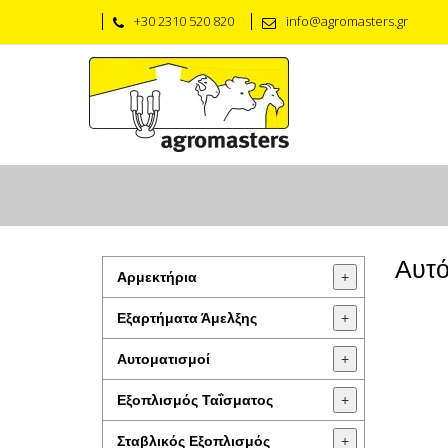
+30 2310 520 820
info@agromasters.gr
Αυτό
Αρμεκτήρια
+
Εξαρτήματα Άμελξης
+
Αυτοματισμοί
+
Εξοπλισμός Ταΐσματος
+
Σταβλικός Εξοπλισμός
+