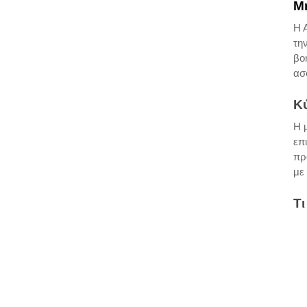
Μ
Η 
τη
βο
ασ
Κ
Η 
επ
πρ
με
Τι