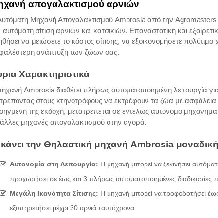
ηχανή απογαλακτισμού αρνιών
Αυτόματη Μηχανή Απογαλακτισμού Ambrosia από την Agromasters ε
ν αυτόματη σίτιση αρνιών και κατσικιών. Επαναστατική και εξαιρετ
ηθήσει να μειώσετε το κόστος σίτισης, να εξοικονομήσετε πολύτιμο 
φαλέστερη ανάπτυξη των ζώων σας.
ύρια Χαρακτηριστικά
μηχανή Ambrosia διαθέτει πλήρως αυτοματοποιημένη λειτουργία για
ιτρέποντας στους κτηνοτρόφους να εκτρέφουν τα ζώα με ασφάλεια
οηγμένη της εκδοχή, μετατρέπεται σε εντελώς αυτόνομο μηχάνημα,
 άλλες μηχανές απογαλακτισμού στην αγορά.
 κάνει την Θηλαστική μηχανή Ambrosia μοναδικ
Αυτονομία στη Λειτουργία:
Η μηχανή μπορεί να ξεκινήσει αυτόματα
προχωρήσει σε έως και 3 πλήρως αυτοματοποιημένες διαδικασίες πλ
Μεγάλη Ικανότητα Σίτισης:
Η μηχανή μπορεί να τροφοδοτήσει έως 
εξυπηρετήσει μέχρι 30 αρνιά ταυτόχρονα.