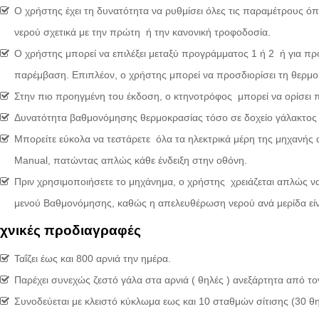
Ο χρήστης έχει τη δυνατότητα να ρυθμίσει όλες τις παραμέτρους ό
νερού σχετικά με την πρώτη ή την κανονική τροφοδοσία.
Ο χρήστης μπορεί να επιλέξει μεταξύ προγράμματος 1 ή 2 ή για 
παρέμβαση. Επιπλέον, ο χρήστης μπορεί να προσδιορίσει τη θερμ
Στην πιο προηγμένη του έκδοση, ο κτηνοτρόφος μπορεί να ορίσει π
Δυνατότητα βαθμονόμησης θερμοκρασίας τόσο σε δοχείο γάλακτος ό
Μπορείτε εύκολα να τεστάρετε όλα τα ηλεκτρικά μέρη της μηχανή
Manual, πατώντας απλώς κάθε ένδειξη στην οθόνη.
Πριν χρησιμοποιήσετε το μηχάνημα, ο χρήστης χρειάζεται απλώς 
μενού Βαθμονόμησης, καθώς η απελευθέρωση νερού ανά μερίδα είν
εχνικές προδιαγραφές
Ταΐζει έως και 800 αρνιά την ημέρα.
Παρέχει συνεχώς ζεστό γάλα στα αρνιά ( θηλές ) ανεξάρτητα από το
Συνοδεύεται με κλειστό κύκλωμα εως και 10 σταθμών σίτισης (30 θη