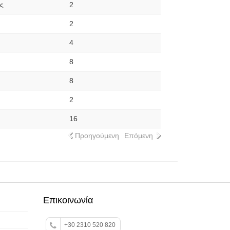
ς
2
2
4
8
8
2
16
Προηγούμενη
Επόμενη
Επικοινωνία
+30 2310 520 820