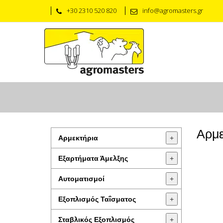
+30 2310 520 820
info@agromasters.gr
Αρμε
Αρμεκτήρια
+
Εξαρτήματα Άμελξης
+
Αυτοματισμοί
+
Εξοπλισμός Ταΐσματος
+
Σταβλικός Εξοπλισμός
+