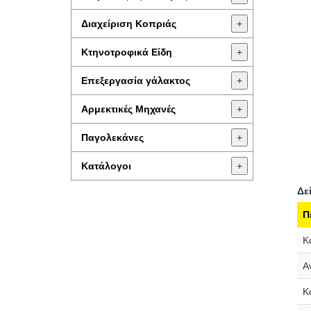
Διαχείριση Κοπριάς
+
Κτηνοτροφικά Είδη
+
Επεξεργασία γάλακτος
+
Aρμεκτικές Μηχανές
+
Παγολεκάνες
+
Κατάλογοι
+
Δε
Π
Κ
Α
Κ