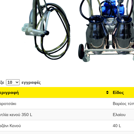
ίξε
εγγραφές
εριγραφή
Είδος
αροτσάκι
Βαρέος τύ
ντλία κενού 350 L
Ελαίου
αζάνι Κενού
40 L