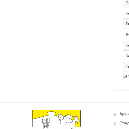
Π
Κ
Σ
Θ
Κ
Κ
Σ
Δε
Αρχι
Εταιρ