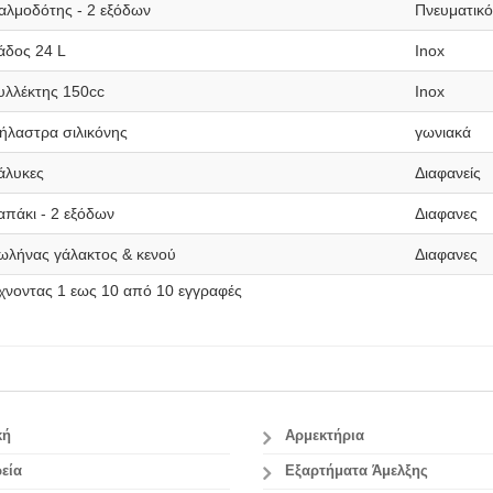
αλμοδότης - 2 εξόδων
Πνευματικό
άδος 24 L
Inox
υλλέκτης 150cc
Inox
ήλαστρα σιλικόνης
γωνιακά
άλυκες
Διαφανείς
απάκι - 2 εξόδων
Διαφανες
ωλήνας γάλακτος & κενού
Διαφανες
ίχνοντας 1 εως 10 από 10 εγγραφές
κή
Αρμεκτήρια
εία
Εξαρτήματα Άμελξης