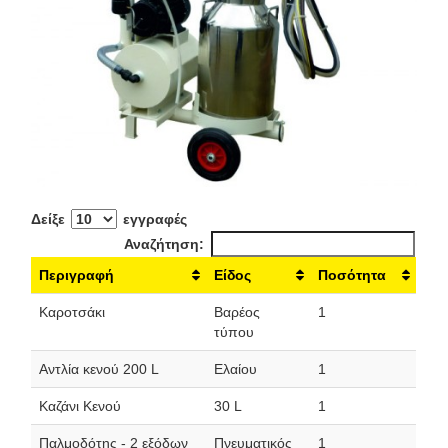
Δείξε
εγγραφές
Αναζήτηση:
Περιγραφή
Είδος
Ποσότητα
Καροτσάκι
Βαρέος
1
τύπου
Αντλία κενού 200 L
Ελαίου
1
Καζάνι Κενού
30 L
1
Παλμοδότης - 2 εξόδων
Πνευματικός
1