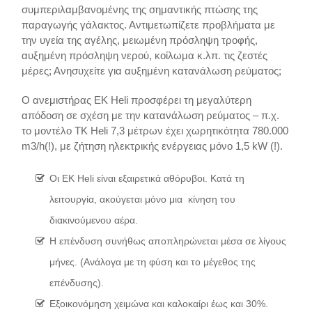
συμπεριλαμβανομένης της σημαντικής πτώσης της
παραγωγής γάλακτος. Αντιμετωπίζετε προβλήματα με
την υγεία της αγέλης, μειωμένη πρόσληψη τροφής,
αυξημένη πρόσληψη νερού, κοίλωμα κ.λπ. τις ζεστές
μέρες; Ανησυχείτε για αυξημένη κατανάλωση ρεύματος;
Ο ανεμιστήρας EK Heli προσφέρει τη μεγαλύτερη
απόδοση σε σχέση με την κατανάλωση ρεύματος – π.χ.
το μοντέλο TK Heli 7,3 μέτρων έχει χωρητικότητα 780.000
m3/h(!), με ζήτηση ηλεκτρικής ενέργειας μόνο 1,5 kW (!).
Οι EK Heli είναι εξαιρετικά αθόρυβοι. Κατά τη
λειτουργία, ακούγεται μόνο μια κίνηση του
διακινούμενου αέρα.
Η επένδυση συνήθως αποπληρώνεται μέσα σε λίγους
μήνες. (Ανάλογα με τη φύση και το μέγεθος της
επένδυσης).
Εξοικονόμηση χειμώνα και καλοκαίρι έως και 30%.