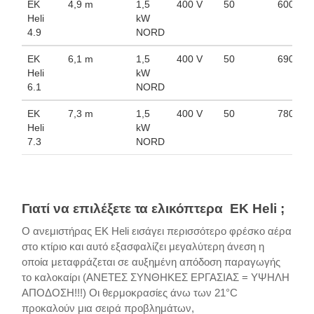
ΕK
4,9 m
1,5
400 V
50
600 00
Heli
kW
4.9
NORD
ΕK
6,1 m
1,5
400 V
50
690 00
Heli
kW
6.1
NORD
ΕK
7,3 m
1,5
400 V
50
780 00
Heli
kW
7.3
NORD
Γιατί να επιλέξετε τα ελικόπτερα ΕK Heli ;
Ο ανεμιστήρας ΕK Heli εισάγει περισσότερο φρέσκο ​​αέρα
στο κτίριο και αυτό εξασφαλίζει μεγαλύτερη άνεση η
οποία μεταφράζεται σε αυξημένη απόδοση παραγωγής
το καλοκαίρι (ΑΝΕΤΕΣ ΣΥΝΘΗΚΕΣ ΕΡΓΑΣΙΑΣ = ΥΨΗΛΗ
ΑΠΟΔΟΣΗ!!!) Οι θερμοκρασίες άνω των 21°C
προκαλούν μια σειρά προβλημάτων,