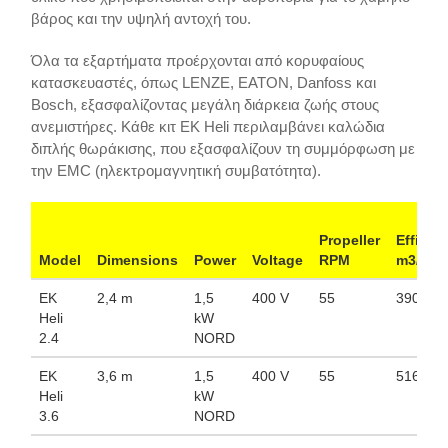
βάρος και την υψηλή αντοχή του.
Όλα τα εξαρτήματα προέρχονται από κορυφαίους
κατασκευαστές, όπως LENZE, EATON, Danfoss και
Bosch, εξασφαλίζοντας μεγάλη διάρκεια ζωής στους
ανεμιστήρες. Κάθε κιτ EK Heli περιλαμβάνει καλώδια
διπλής θωράκισης, που εξασφαλίζουν τη συμμόρφωση με
την EMC (ηλεκτρομαγνητική συμβατότητα).
Propeller
Efficie
Model
Dimensions
Power
Voltage
RPM
m3/h
ΕK
2,4 m
1,5
400 V
55
390 00
Heli
kW
2.4
NORD
ΕK
3,6 m
1,5
400 V
55
516 00
Heli
kW
3.6
NORD