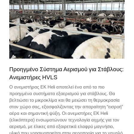
Προηγμένο Σύστημα Αερισμού για Στάβλους:
Ανεμιστήρες HVLS
Ο ανεμιστήρας EK Heli αποτελεί ένα από τα πιο
προηγμένα συστήματα εξαερισμού για στάβλους. Θα
βελτιώσει το μικροκλίμα και θα μειώσει τη θερμοκρασία
στον χώρο σας, εξασφαλίζοντας την απαραίτητη “εισροή”
αέρα και σημαντική ψύξη. Οι ανεμιστήρες EK Heli
(ελικόπτερα) ενσωματώνουν τεχνολογία αιχμής για τον
αερισμό, με έλικες από εξαιρετικά ελαφρύ μαγνήσιο,
υλικό που χρησιμοποιείται στην αεροπορία για το χαμηλό