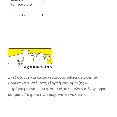
5˚ C – ˚40 C
Temperature
Humidity
0 – 80℅ RH
Interface
RS 232 Port
Interface
USB
AC Power
95 – 250 V
Supply
DC Power
12 V
Supply
Σχεδιάζουμε και κατασκευάζουμε υψηλής ποιότητας
Dimensions
150/290/285mm
αρμεκτικά συστήματα, εξαρτήματα άμελξης &
παράγουμε ένα ευρύ φάσμα εξοπλισμών για διαχείρηση
Weight
2.8kg.
κοπριάς, διατροφής & επεξεργασία γάλακτος.