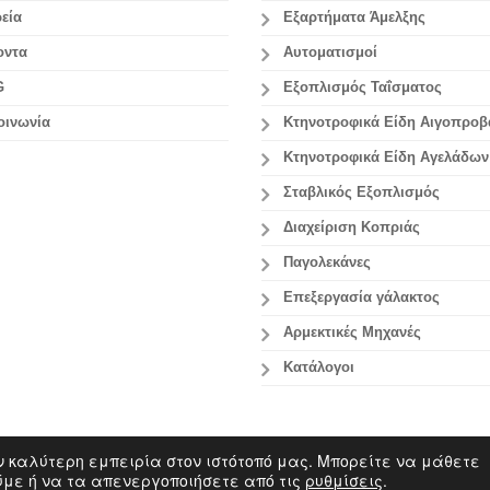
εία
Εξαρτήματα Άμελξης
οντα
Αυτοματισμοί
G
Εξοπλισμός Ταΐσματος
οινωνία
Κτηνοτροφικά Είδη Αιγοπρο
Κτηνοτροφικά Είδη Αγελάδων
Σταβλικός Εξοπλισμός
Διαχείριση Κοπριάς
Παγολεκάνες
Επεξεργασία γάλακτος
Aρμεκτικές Μηχανές
Κατάλογοι
ν καλύτερη εμπειρία στον ιστότοπό μας. Μπορείτε να μάθετε
out.gr
ούμε ή να τα απενεργοποιήσετε από τις
ρυθμίσεις
.