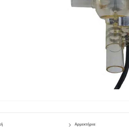
κή
Αρμεκτήρια