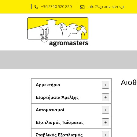
+30 2310 520 820
info@agromasters.gr
Αισθ
Αρμεκτήρια
+
Εξαρτήματα Άμελξης
+
Αυτοματισμοί
+
Εξοπλισμός Ταΐσματος
+
Σταβλικός Εξοπλισμός
+