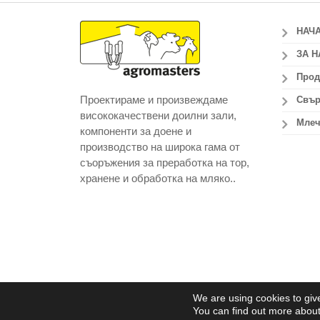
НАЧ
ЗА Н
Прод
Проектираме и произвеждаме
Свър
висококачествени доилни зали,
Млеч
компоненти за доене и
производство на широка гама от
съоръжения за преработка на тор,
хранене и обработка на мляко..
We are using cookies to giv
Copyright 2014 agromasters. - Web Design by
ArtAb
You can find out more about