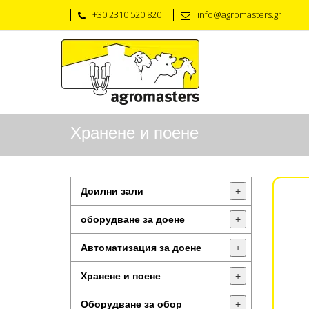
+30 2310 520 820
info@agromasters.gr
Хранене и поене
Доилни зали
+
оборудване за доене
+
Автоматизация за доене
+
Хранене и поене
+
Оборудване за обор
+