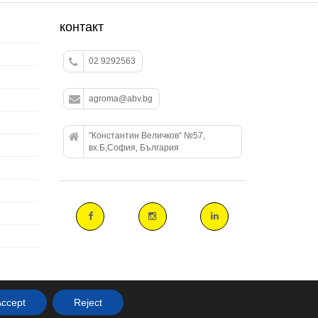
контакт
02 9292563
agroma@abv.bg
”Константин Величков“ №57,
вх.Б,София, България
ccept
Reject