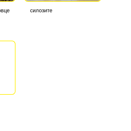
овце
силозите