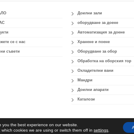
АЛО
Доилни зали
АС
оборудване за доене
укти
Автоматизация за доене
жете се с нас
Хранене и поене
ни съвети
Оборудване за обор
Обработка на оборския тор
Охладителни вани
Мандри
Доилни апарати
Каталози
e you the best experience on our website.
out.gr
A
 which cookies we are using or switch them off in
settings
.