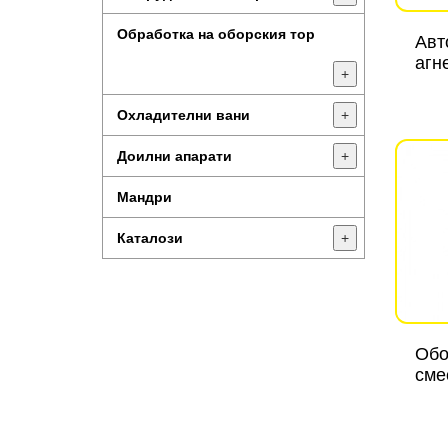
Обработка на оборския тор
Авт
агн
+
Охладителни вани
+
Доилни апарати
+
Мандри
Каталози
+
Обо
сме