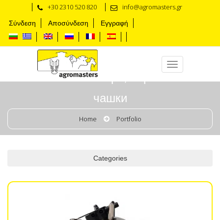
+30 2310 520 820
info@agromasters.gr
Σύνδεση
Αποσύνδεση
Εγγραφή
Млечни колектори, чорапчета и
чашки
Home
Portfolio
Categories