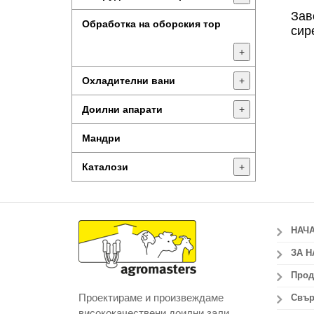
Зав
Обработка на оборския тор
сир
+
Охладителни вани
+
Доилни апарати
+
Мандри
Каталози
+
НАЧ
ЗА Н
Прод
Проектираме и произвеждаме
Свър
висококачествени доилни зали,