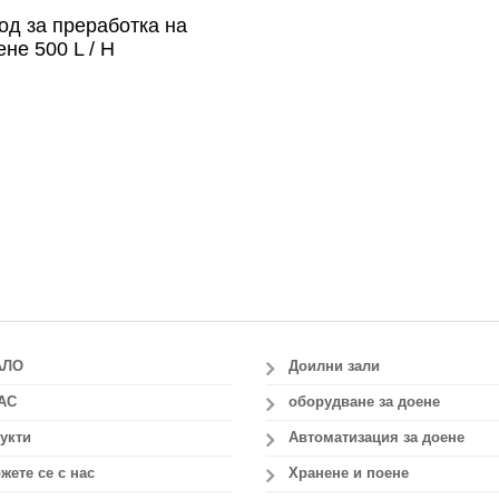
од за преработка на
ене 500 L / H
АЛО
Доилни зали
АС
оборудване за доене
укти
Автоматизация за доене
жете се с нас
Хранене и поене