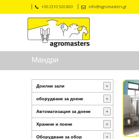
+30 2310 520 820
info@agromasters.gr
Мандри
Доилни зали
+
оборудване за доене
+
Автоматизация за доене
+
Хранене и поене
+
Оборудване за обор
+