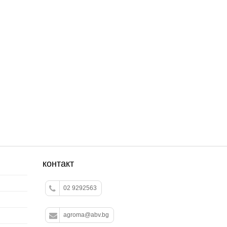
контакт
02 9292563
agroma@abv.bg