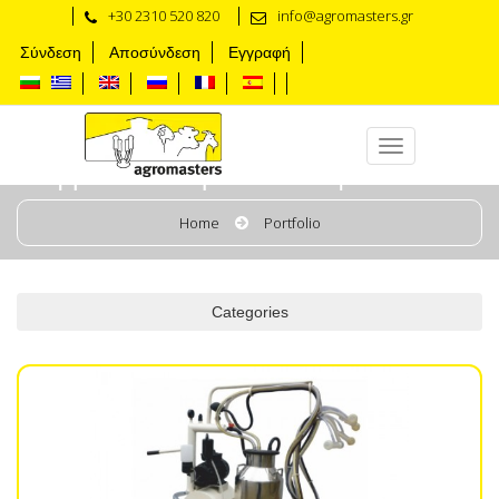
+30 2310 520 820
info@agromasters.gr
Σύνδεση
Αποσύνδεση
Εγγραφή
Доилни апарати за овце и кози
Home
Portfolio
Categories