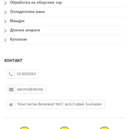
Обработка на оборския тор
Охладителни вани
Мандри
Доилни апарати
Каталози
контакт
02 9292563
agroma@abv.bg
”Константин Величков“ №57, вх.Б,София, България