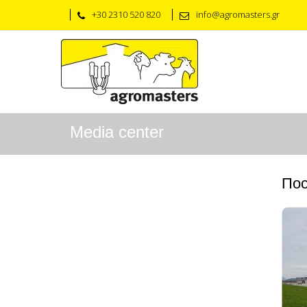
+30 2310 520 820
info@agromasters.gr
Media center
Пос