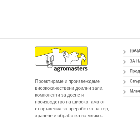
НАЧ
ЗА Н
Прод
Проектираме и произвеждаме
Свър
висококачествени доилни зали,
Млеч
компоненти за доене и
производство на широка гама от
съоръжения за преработка на тор,
хранене и обработка на мляко..