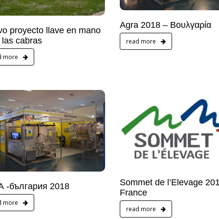
Agra 2018 – Βουλγαρία
o proyecto llave en mano
 las cabras
read more
d more
Sommet de l’Elevage 20
А -българия 2018
France
d more
read more