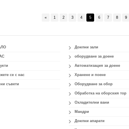
«
1
2
3
4
5
6
7
8
9
АЛО
Доилни зали
АС
оборудване за доене
укти
Автоматизация за доене
жете се с нас
Хранене и поене
ни съвети
Оборудване за обор
Обработка на оборския тор
Охладителни вани
Мандри
Доилни апарати