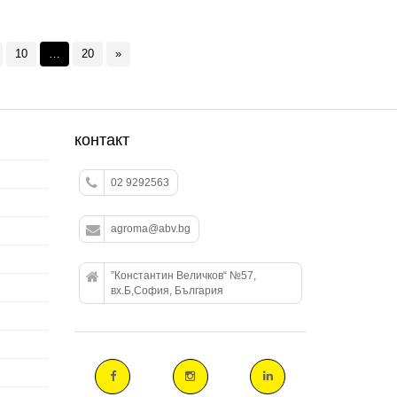
10
…
20
»
контакт
02 9292563
agroma@abv.bg
”Константин Величков“ №57,
вх.Б,София, България