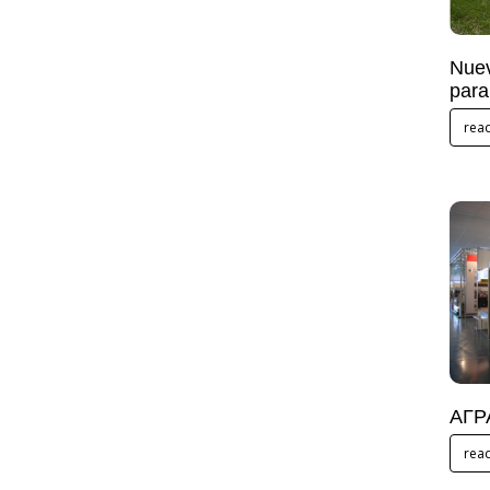
Nuev
para
rea
АГР
rea