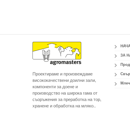
НАЧ
ЗА Н
Прод
Проектираме и произвеждаме
Свър
висококачествени доилни зали,
Млеч
компоненти за доене и
производство на широка гама от
съоръжения за преработка на тор,
хранене и обработка на мляко..