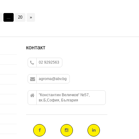
…
20
»
контакт
02 9292563
agroma@abv.bg
”Константин Величков“ №57,
вх.Б,София, България