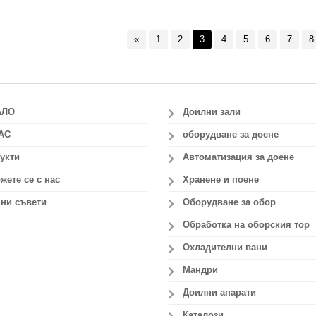
«
1
2
3
4
5
6
7
8
АЛО
Доилни зали
АС
оборудване за доене
укти
Автоматизация за доене
жете се с нас
Хранене и поене
ни съвети
Оборудване за обор
Обработка на оборския тор
Охладителни вани
Мандри
Доилни апарати
Каталози