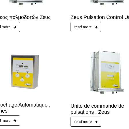
ακας παλμοδοτών Ζευς
Zeus Pulsation Control Un
d more
read more
ochage Automatique ,
Unité de commande de
mes
pulsations , Zeus
d more
read more