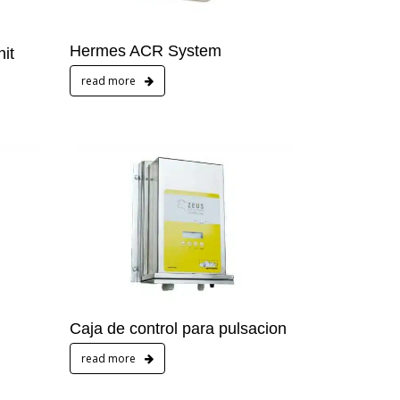
Hermes ACR System
it
read more
Caja de control para pulsacion
read more