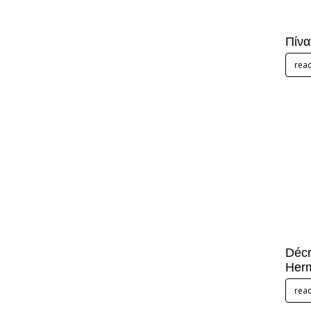
Πίν
rea
Décr
Her
rea