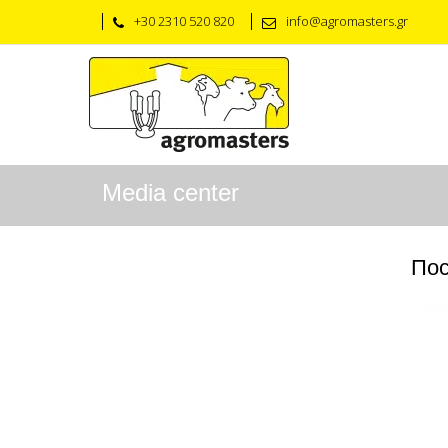
+30 2310 520 820
info@agromasters.gr
Media center
Пос