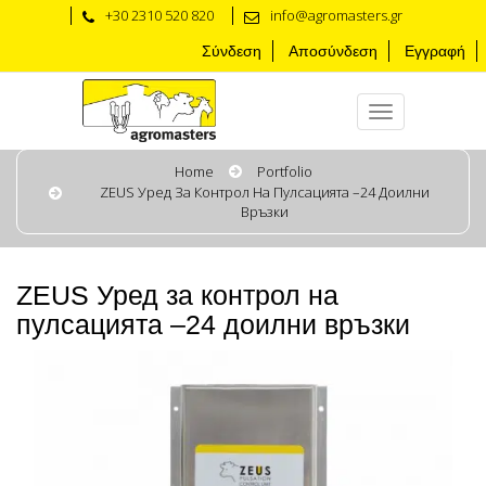
+30 2310 520 820
info@agromasters.gr
Σύνδεση
Αποσύνδεση
Εγγραφή
Home
Portfolio
ZEUS Уред За Контрол На Пулсацията –24 Доилни
Връзки
ZEUS Уред за контрол на
пулсацията –24 доилни връзки