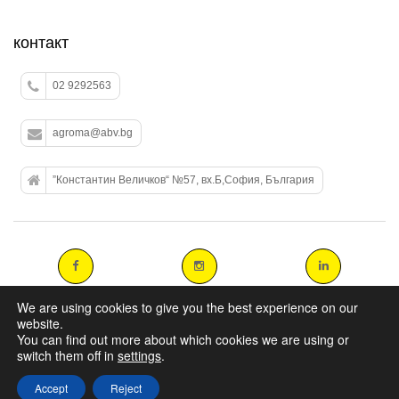
контакт
02 9292563
agroma@abv.bg
”Константин Величков“ №57, вх.Б,София, България
We are using cookies to give you the best experience on our
website.
You can find out more about which cookies we are using or
Copyright 2014 agromasters. - Web Design by
ArtAbout.gr
switch them off in
settings
.
Accept
Reject