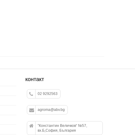
контакт
02 9292563
agroma@abv.bg
”Константин Величков“ №57,
вх.Б,София, България