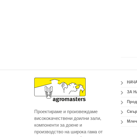
НАЧ
ЗА Н
Прод
Проектираме и произвеждаме
Свър
висококачествени доилни зали,
Млеч
компоненти за доене и
производство на широка гама от