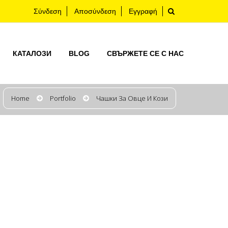
Σύνδεση
Αποσύνδεση
Εγγραφή
КАТАЛОЗИ
BLOG
СВЪРЖЕТЕ СЕ С НАС
Home
Portfolio
Чашки За Овце И Кози