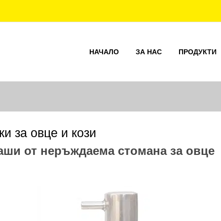
НАЧАЛО
ЗА НАС
ПРОДУКТИ
и за овце и кози
аши от неръждаема стомана за овце