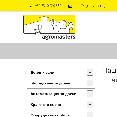
+30 2310 520 820
info@agromasters.gr
Чашк
Доилни зали
+
ч
оборудване за доене
+
Автоматизация за доене
+
Хранене и поене
+
Оборудване за обор
+