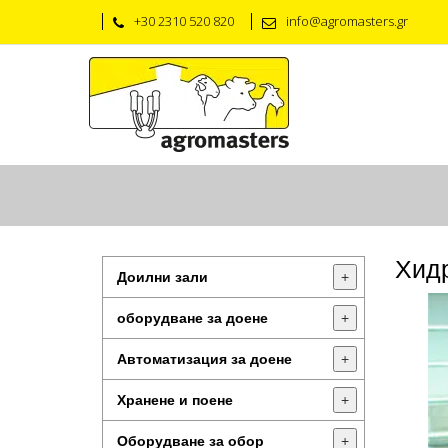
+30 2310 520 820
info@agromasters.gr
Хид
Доилни зали
+
оборудване за доене
+
Автоматизация за доене
+
Хранене и поене
+
Оборудване за обор
+