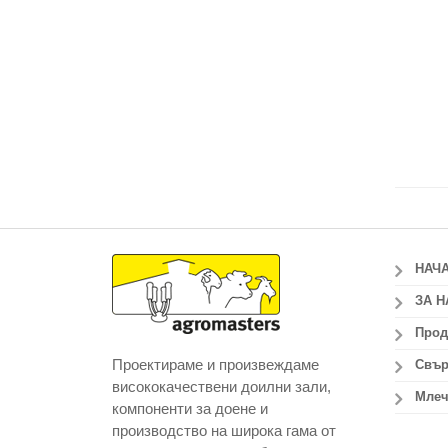
НАЧ
ЗА Н
Прод
Проектираме и произвеждаме
Свър
висококачествени доилни зали,
Млеч
компоненти за доене и
производство на широка гама от