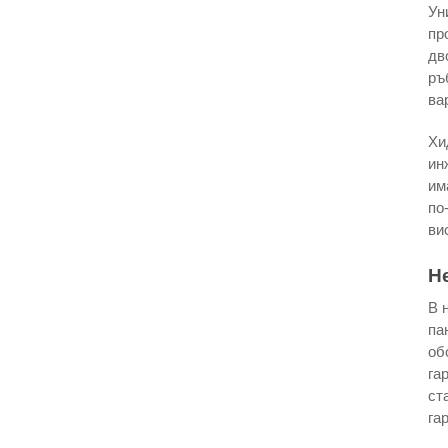
Ун
пр
дв
ръ
ва
Хи
ин
им
по
ви
Н
В 
па
об
га
ст
га