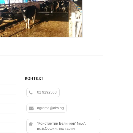
контакт
02 9292563
agroma@abv.bg
”Константин Величков“ №57,
вх.Б,София, България