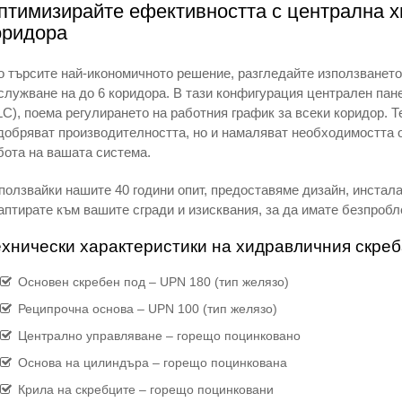
птимизирайте ефективността с централна х
оридора
о търсите най-икономичното решение, разгледайте използването
служване на до 6 коридора. В тази конфигурация централен пан
LC), поема регулирането на работния график за всеки коридор. 
добряват производителността, но и намаляват необходимостта 
бота на вашата система.
ползвайки нашите 40 години опит, предоставяме дизайн, инстал
аптирате към вашите сгради и изисквания, за да имате безпробл
хнически характеристики на хидравличния скреб
Основен скребен под – UPN 180 (тип желязо)
Реципрочна основа – UPN 100 (тип желязо)
Централно управляване – горещо поцинковано
Основа на цилиндъра – горещо поцинкована
Крила на скребците – горещо поцинковани