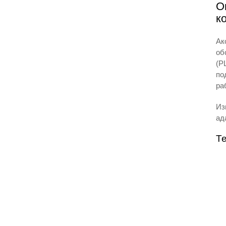
О
к
Ак
об
(P
по
ра
Из
ад
Те