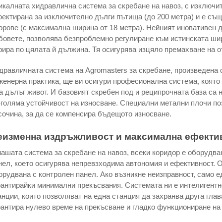
икалната хидравлична система за скребане на навоз, с изключи
оектирана за изключително дълги пътища (до 200 метра) и е съ
орове (с максимална ширина от 18 метра). Нейният иновативен 
бовете, позволява безпроблемно регулиране към истинската шир
рира по цялата й дължина. Тя осигурява изцяло премахване на о
дравличната система на Agromasters за скребане, произведена 
женерна практика, ще ви осигури професионална система, която
а дълъг живот. И базовият скребен под и реципрочната база са 
-голяма устойчивост на износване. Специални метални плочи по
сочина, за да се компенсира бъдещото износване.
еизменна издръжливост и максимална ефектив
нашата система за скребане на навоз, всеки коридор е оборудва
нел, което осигурява непревзходима автономия и ефективност. О
орудвана с контролен панел. Ако възникне неизправност, само 
рантирайки минимални прекъсвания. Системата ни е интелигент
анции, които позволяват на една станция да захранва друга глав
рантира нулево време на прекъсване и гладко функциониране на