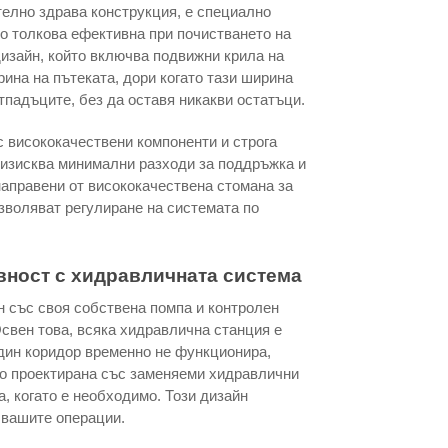
телно здрава конструкция, е специално
що толкова ефективна при почистването на
дизайн, който включва подвижни крила на
ина на пътеката, дори когато тази ширина
тпадъците, без да оставя никакви остатъци.
с висококачествени компоненти и строга
 изисква минимални разходи за поддръжка и
направени от висококачествена стомана за
зволяват регулиране на системата по
ност с хидравличната система
н със своя собствена помпа и контролен
свен това, всяка хидравлична станция е
един коридор временно не функционира,
но проектирана със заменяеми хидравлични
а, когато е необходимо. Този дизайн
 вашите операции.