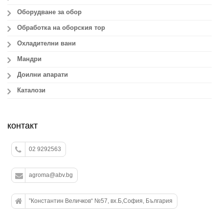
Оборудване за обор
Обработка на оборския тор
Охладителни вани
Мандри
Доилни апарати
Каталози
контакт
02 9292563
agroma@abv.bg
”Константин Величков“ №57, вх.Б,София, България