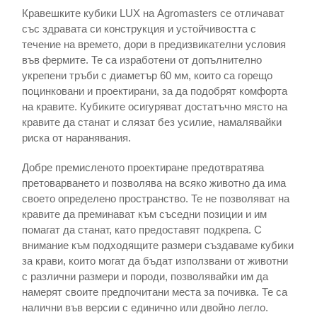
Кравешките кубики LUX на Agromasters се отличават
със здравата си конструкция и устойчивостта с
течение на времето, дори в предизвикателни условия
във фермите. Те са изработени от допълнително
укрепени тръби с диаметър 60 мм, които са горещо
поцинковани и проектирани, за да подобрят комфорта
на кравите. Кубиките осигуряват достатъчно място на
кравите да станат и слязат без усилие, намалявайки
риска от наранявания.
Добре премисленото проектиране предотвратява
претоварването и позволява на всяко животно да има
своето определено пространство. Те не позволяват на
кравите да преминават към съседни позиции и им
помагат да станат, като предоставят подкрепа. С
внимание към подходящите размери създаваме кубики
за крави, които могат да бъдат използвани от животни
с различни размери и породи, позволявайки им да
намерят своите предпочитани места за почивка. Те са
налични във версии с единично или двойно легло.