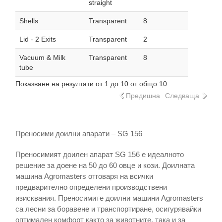
straight
Shells
Transparent
8
Lid - 2 Exits
Transparent
2
Vacuum & Milk
Transparent
8
tube
Показване на резултати от 1 до 10 от общо 10
Предишна
Следваща
Преносими доилни апарати – SG 156
Преносимият доилен апарат SG 156 е идеалното
решение за доене на 50 до 60 овце и кози. Доилната
машина Agromasters отговаря на всички
предварително определени производствени
изисквания. Преносимите доилни машини Agromasters
са лесни за боравене и транспортиране, осигурявайки
оптимален комфорт както за животните, така и за