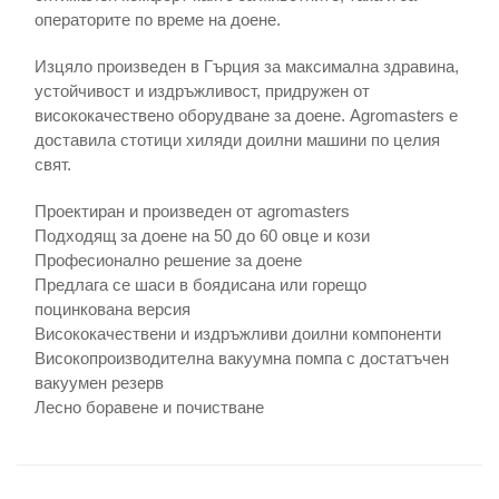
операторите по време на доене.
Изцяло произведен в Гърция за максимална здравина,
устойчивост и издръжливост, придружен от
висококачествено оборудване за доене. Agromasters е
доставила стотици хиляди доилни машини по целия
свят.
Проектиран и произведен от agromasters
Подходящ за доене на 50 до 60 овце и кози
Професионално решение за доене
Предлага се шаси в боядисана или горещо
поцинкована версия
Висококачествени и издръжливи доилни компоненти
Високопроизводителна вакуумна помпа с достатъчен
вакуумен резерв
Лесно боравене и почистване