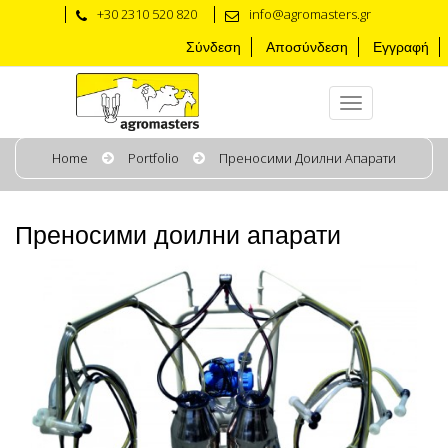
+30 2310 520 820
info@agromasters.gr
Σύνδεση
Αποσύνδεση
Εγγραφή
Home
Portfolio
Преносими Доилни Апарати
Преносими доилни апарати