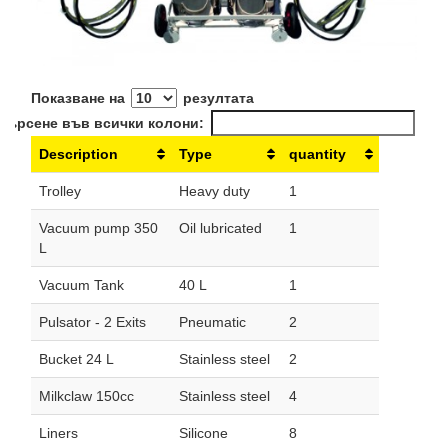
Показване на
резултата
Търсене във всички колони:
Description
Type
quantity
Trolley
Heavy duty
1
Vacuum pump 350
Oil lubricated
1
L
Vacuum Tank
40 L
1
Pulsator - 2 Exits
Pneumatic
2
Bucket 24 L
Stainless steel
2
Milkclaw 150cc
Stainless steel
4
Liners
Silicone
8