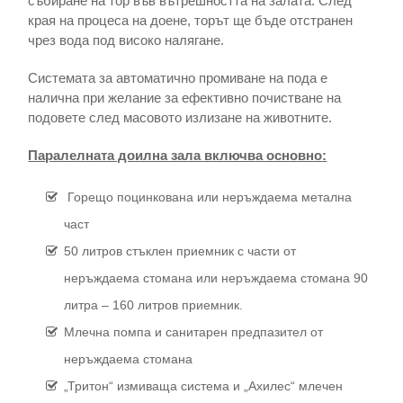
събиране на тор във вътрешността на залата. След
края на процеса на доене, торът ще бъде отстранен
чрез вода под високо налягане.
Системата за автоматично промиване на пода е
налична при желание за ефективно почистване на
подовете след масовото излизане на животните.
Паралелната доилна зала включва основно
:
Горещо поцинкована или неръждаема метална
част
50 литров стъклен приемник с части от
неръждаема стомана или неръждаема стомана 90
литра – 160 литров приемник.
Млечна помпа и санитарен предпазител от
неръждаема стомана
„Тритон“ измиваща система и „Ахилес“ млечен