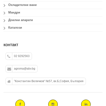
Охладителни вани
Мандри
Доилни апарати
Каталози
контакт
02 9292563
agroma@abv.bg
”Константин Величков“ №57, вх.Б,София, България