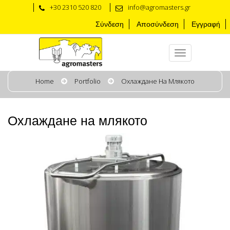
+30 2310 520 820
info@agromasters.gr
Σύνδεση
Αποσύνδεση
Εγγραφή
Home
Portfolio
Охлаждане На Млякото
Охлаждане на млякото