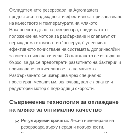
Охладителните резервоари на Agromasters
предоставят надеждност и ефективност при запазване
на качеството и температурата на млякото.
Наклоненото дъно на резервоара, повдигнатото
положение на мотора за разбъркване и клапанът от
неръждаема стомана тип “пеперуда” улесняват
ефективното почистване на системата, допринасяйки
за високо ниво на хигиена. Охлаждането се извършва
бързо, за да се предотврати развитието на бактерии и
повишаване на киселинността на млякото.
Разбъркването се извършва чрез специално
проектиран механизъм, включващ вал с лопатки и
редукторен мотор с подходящи скорости.
Съвременна технология за охлаждане
на мляко за оптимално качество
Регулируеми крачета:
Лесно нивелиране на
резервоара върху неравни повърхности.