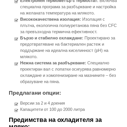
Електронен термометър с термостат:
Включва
специална програма за разбъркване и настройка
на желаната температура на млякото.
Висококачествена изолация:
Изолация с
плътна, екологична полиуретанова пяна без CFC
за превъзходна термична ефективност.
Бързо и стабилно охлаждане:
Проектирано за
предотвратяване на бактериален растеж и
поддържане на идеална киселинност (pH) на
млякото.
Нежна система за разбъркване:
Специално
проектиран вал с лопатки осигурява равномерно
охлаждане и хомогенизиране на мазнините – без
образуване на пяна.
Предлагани опции:
Версии за 2 и 4 доения
Капацитети от 100 до 2000 литра
Предимства на охладителя за
мляко: