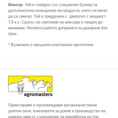
Миксер
. Той е снабден със специален бункер за
допълнително изхвърляне на продукти, които не могат
да се смилат. Той е придружен с двигател с мощност
7,5 к.с. Срокът на смесване на миксера е сведен до
минимум. Неговата работа допринася за дозиране без
прах.
* Възможно е прецизно електронно претегляне
Проектираме и произвеждаме висококачествени
доилни зали, компоненти за доене и производство на
широка гама от съоръжения за преработка на тор,