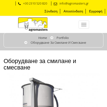
+30 2310 520 820
info@agromasters.gr
Σύνδεση
Αποσύνδεση
Εγγραφή
Home
Portfolio
Оборудване За Смилане И Смесване
Оборудване за смилане и
смесване