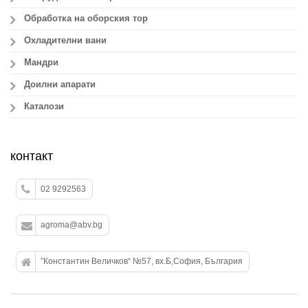
Обработка на оборския тор
Охладителни вани
Мандри
Доилни апарати
Каталози
контакт
02 9292563
agroma@abv.bg
”Константин Величков“ №57, вх.Б,София, България