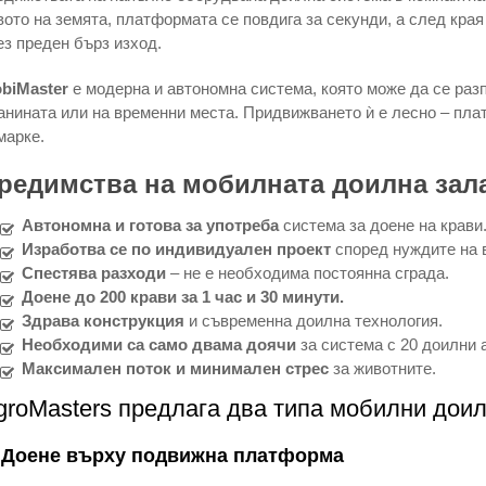
вото на земята, платформата се повдига за секунди, а след края
ез преден бърз изход.
biMaster
е модерна и автономна система, която може да се разп
анината или на временни места. Придвижването ѝ е лесно – пла
марке.
редимства на мобилната доилна зала
Автономна и готова за употреба
система за доене на крави
Изработва се по индивидуален проект
според нуждите на 
Спестява разходи
– не е необходима постоянна сграда.
Доене до 200 крави за 1 час и 30 минути.
Здрава конструкция
и съвременна доилна технология.
Необходими са само двама доячи
за система с 20 доилни 
Максимален поток и минимален стрес
за животните.
groMasters предлага два типа мобилни доил
)
Доене върху подвижна платформа