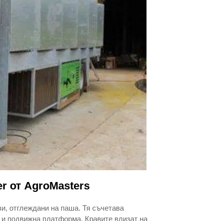
r от AgroMasters
и, отглеждани на паша. Тя съчетава
 и подвижна платформа. Кравите влизат на