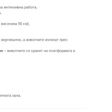
а интензивна работа.
а
.
 височина 90 см).
 вертикално, а животните излизат през
не
– животните се хранят на платформата и
лната зала.