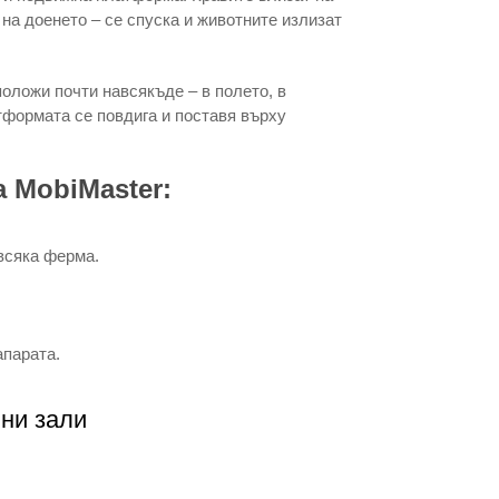
 на доенето – се спуска и животните излизат
оложи почти навсякъде – в полето, в
тформата се повдига и поставя върху
 MobiMaster:
.
всяка ферма.
апарата.
ни зали