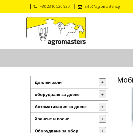
+30 2310 520 820
info@agromasters.gr
Моб
Доилни зали
+
оборудване за доене
+
Автоматизация за доене
+
Хранене и поене
+
Оборудване за обор
+