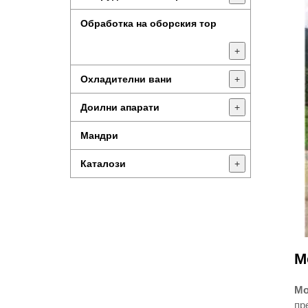
Обработка на оборския тор
+
Охладителни вани
+
Доилни апарати
+
Мандри
Каталози
+
М
Mo
пр