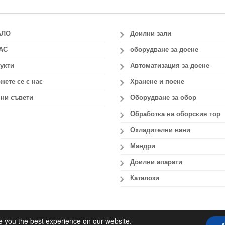
АЛО
Доилни зали
АС
оборудване за доене
укти
Автоматизация за доене
жете се с нас
Хранене и поене
ни съвети
Оборудване за обор
Обработка на оборския тор
Охладителни вани
Мандри
Доилни апарати
Каталози
e you the best experience on our website.