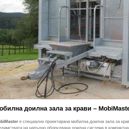
обилна доилна зала за крави – MobiMaste
biMaster
е специално проектирана мобилна доилна зала за крав
едимствата на напълно оборудвана доилна система в компактна