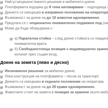
Най-усъвършенстваното решение в мобилното доене.
Платформата издържа до
6 тона натоварване
– подходяща з
Доенето се извършва
в изправено положение на оператор
Възможност за доене на
до 10 животни едновременно
.
Предлага се с
опционално пневматично подвижен под
(на
Може да бъде оборудвана с:
а)
Паралелна стойка
– след доене стойката се повдига
пневматична врата.
б)
Свободностояща позиция с индивидуално хране
излизат през същия вход.
)
Доене на земята (ляво и дясно)
Икономично решение
за мобилно доене.
Лека конструкция на платформата – лесна за транспорт.
Доенето се извършва
в седнало положение
на оператора.
Възможност за доене на
до 20 крави едновременно
.
Животните стоят на земята в
позиция за хранене
около моби