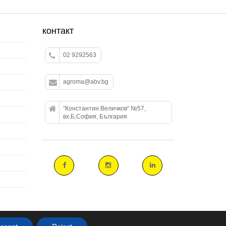
контакт
02 9292563
agroma@abv.bg
”Константин Величков“ №57,
вх.Б,София, България