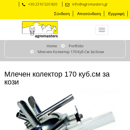
+30 2310 520 820
info@agromasters.gr
Σύνδεση
Αποσύνδεση
Εγγραφή
Home
Portfolio
Млечен Колектор 170 Куб.см За Кози
Млечен колектор 170 куб.см за
кози