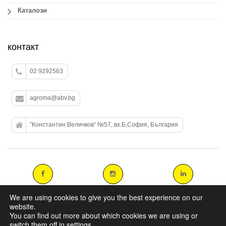
Каталози
контакт
02 9292563
agroma@abv.bg
”Константин Величков“ №57, вх.Б,София, България
We are using cookies to give you the best experience on our
website.
You can find out more about which cookies we are using or
Copyright 2014 agromasters. - Web Design by
ArtAbout.gr
switch them off in
settings
.