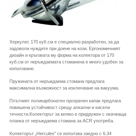
Херкулес 170 куб.см е специално разработен, за да
задоволи нуждите при доене на кози. Ергономичният
дизайн и кръговата му форма на колектора от 170
куб.см от неръждаемата стоманена е много удобен за
използване.
Пружината от неръждаема стомана предлага
максимална възможност за изключване на вакуума.
Плътният поликарбонатен прозрачен капак предлага
повишена устойчивост срещу алкални и кисели
течности.Колекторът за мляко е придружен с окачваща
планка от неръждаема стомана за ACR употреба.
Колекторът „Hercules“ се използва заедно с 6.34